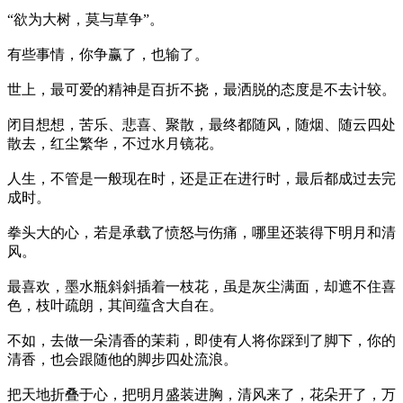
“欲为大树，莫与草争”。
有些事情，你争赢了，也输了。
世上，最可爱的精神是百折不挠，最洒脱的态度是不去计较。
闭目想想，苦乐、悲喜、聚散，最终都随风，随烟、随云四处
散去，红尘繁华，不过水月镜花。
人生，不管是一般现在时，还是正在进行时，最后都成过去完
成时。
拳头大的心，若是承载了愤怒与伤痛，哪里还装得下明月和清
风。
最喜欢，墨水瓶斜斜插着一枝花，虽是灰尘满面，却遮不住喜
色，枝叶疏朗，其间蕴含大自在。
不如，去做一朵清香的茉莉，即使有人将你踩到了脚下，你的
清香，也会跟随他的脚步四处流浪。
把天地折叠于心，把明月盛装进胸，清风来了，花朵开了，万