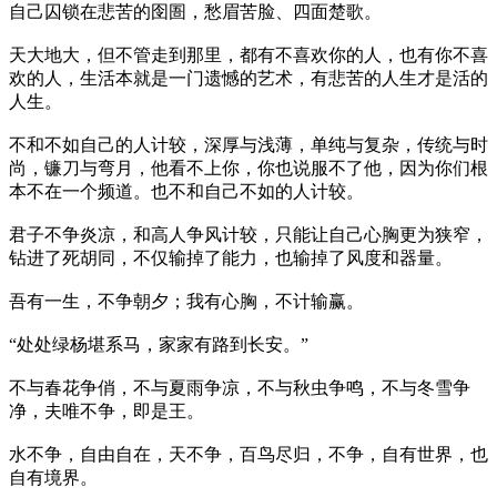
自己囚锁在悲苦的囹圄，愁眉苦脸、四面楚歌。
天大地大，但不管走到那里，都有不喜欢你的人，也有你不喜
欢的人，生活本就是一门遗憾的艺术，有悲苦的人生才是活的
人生。
不和不如自己的人计较，深厚与浅薄，单纯与复杂，传统与时
尚，镰刀与弯月，他看不上你，你也说服不了他，因为你们根
本不在一个频道。也不和自己不如的人计较。
君子不争炎凉，和高人争风计较，只能让自己心胸更为狭窄，
钻进了死胡同，不仅输掉了能力，也输掉了风度和器量。
吾有一生，不争朝夕；我有心胸，不计输赢。
“处处绿杨堪系马，家家有路到长安。”
不与春花争俏，不与夏雨争凉，不与秋虫争鸣，不与冬雪争
净，夫唯不争，即是王。
水不争，自由自在，天不争，百鸟尽归，不争，自有世界，也
自有境界。